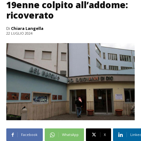
19enne colpito all’addome:
ricoverato
Di
Chiara Langella
22 LUGLIO 2024
Facebook
WhatsApp
X
Linke