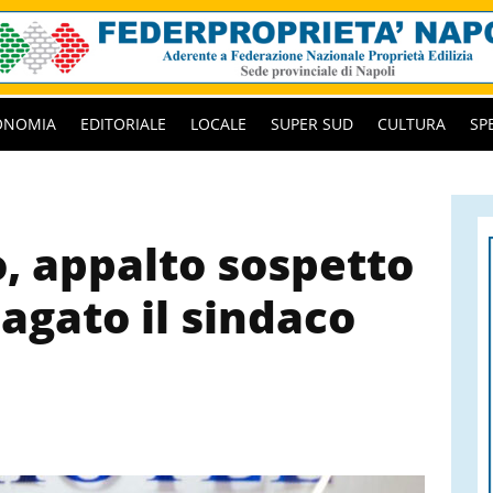
ONOMIA
EDITORIALE
LOCALE
SUPER SUD
CULTURA
SP
o, appalto sospetto
ndagato il sindaco