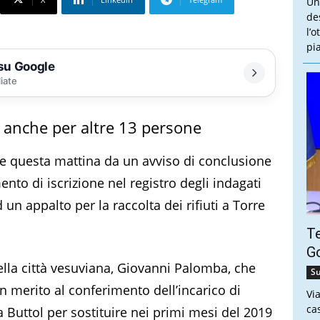
Un
de
l’
pi
 su Google
liate
i anche per altre 13 persone
te questa mattina da un avviso di conclusione
to di iscrizione nel registro degli indagati
 un appalto per la raccolta dei rifiuti a Torre
Te
Go
ella città vesuviana, Giovanni Palomba, che
Su
in merito al conferimento dell’incarico di
Vi
ca
a Buttol per sostituire nei primi mesi del 2019