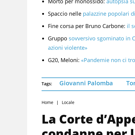
Morto per monossido:
autopsia s
Spaccio nelle
palazzine popolari d
Fine corsa per Bruno Carbone:
il 
Gruppo
sovversivo sgominato in 
azioni violente»
G20, Meloni:
«Pandemie non ci tro
Giovanni Palomba
To
Tags:
Home
Locale
La Corte d’App
condanne per 