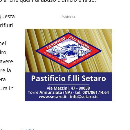
 questa
Pubblicità
ifiuti
nel
iro
 avere
re la
era
ura in