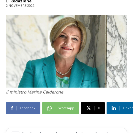
Di
Redazione
2 NOVEMBRE 2022
Il ministro Marina Calderone
Facebook
WhatsApp
X
Linke