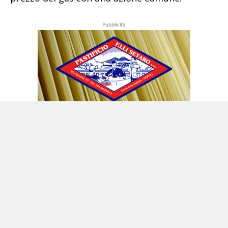
Pubblicità
Dall’altra parte però, segnando ancora una
volta un punto di «discontinuità», porrà sul
tavolo la questione della revisione del Pnrr, per
tenere conto dello scenario mutato a causa