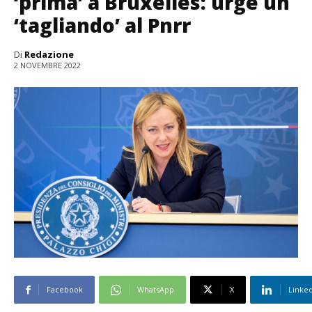
‘prima’ a Bruxelles: urge un
‘tagliando’ al Pnrr
Di
Redazione
2 NOVEMBRE 2022
Facebook
WhatsApp
X
Linke