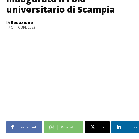
universitario di Scampia
Di
Redazione
17 OTTOBRE 2022
Facebook
WhatsApp
X
Linke