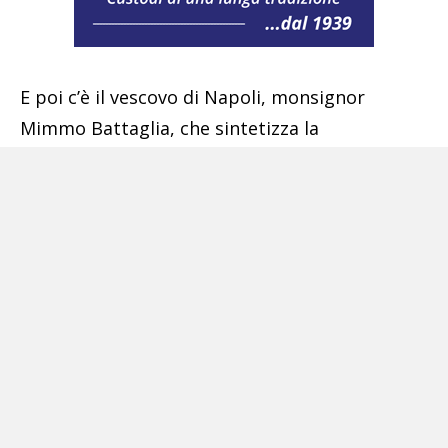
E poi c’è il vescovo di Napoli, monsignor
Mimmo Battaglia, che sintetizza la
trasformazione: «In un luogo dove molti
giovani venivano cercare la morte inizia una
storia nuova, in questo quartiere i giovani
verranno a costruire il proprio futuro».
Schifone: «Tempi biblici che un paese
moderno non può permettersi»