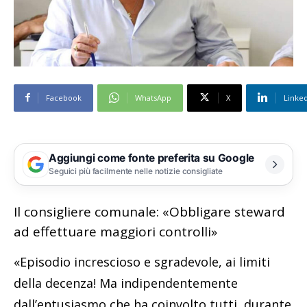
Facebook
WhatsApp
X
Linke
Aggiungi come fonte preferita su Google
Seguici più facilmente nelle notizie consigliate
Il consigliere comunale: «Obbligare steward
ad effettuare maggiori controlli»
«Episodio increscioso e sgradevole, ai limiti
della decenza! Ma indipendentemente
dall’entusiasmo che ha coinvolto tutti, durante