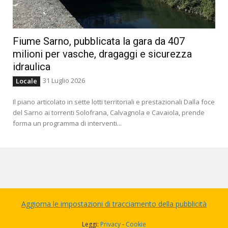
Fiume Sarno, pubblicata la gara da 407
milioni per vasche, dragaggi e sicurezza
idraulica
31 Luglio 2026
Locale
Il piano articolato in sette lotti territoriali e prestazionali Dalla foce
del Sarno ai torrenti Solofrana, Calvagnola e Cavaiola, prende
forma un programma di interventi...
Aggiorna le impostazioni di tracciamento della pubblicità
Leggi:
Privacy
-
Cookie