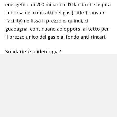
energetico di 200 miliardi e l’Olanda che ospita
la borsa dei contratti del gas (Title Transfer
Facility) ne fissa il prezzo e, quindi, ci
guadagna, continuano ad opporsi al tetto per
il prezzo unico del gas e al fondo anti rincari.
Solidarietè o ideologia?
L’Ue non sapendo cos’altro fare, continua a
tenere tutti sulla corda, pensa di autorizzare
gli stati membri ad utilizzare i fondi di
coesione 2014-2020 per aiutare imprese e
famiglie. Per l’Italia sarebbero una ventina di
miliardi. E se SuperMario insiste che bisogna
lavorare insieme «per affrontare la crisi