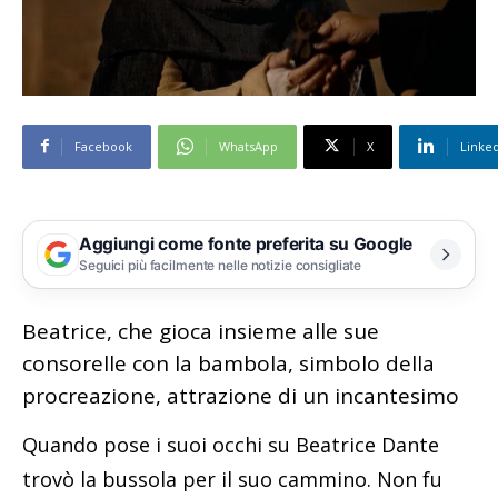
Facebook
WhatsApp
X
Linke
Aggiungi come fonte preferita su Google
Seguici più facilmente nelle notizie consigliate
Beatrice, che gioca insieme alle sue
consorelle con la bambola, simbolo della
procreazione, attrazione di un incantesimo
Quando pose i suoi occhi su Beatrice Dante
trovò la bussola per il suo cammino. Non fu