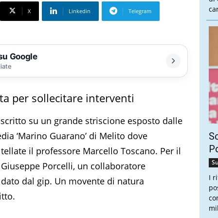
ca
X
Linkedin
Telegram
 su Google
liate
 per sollecitare interventi
 scritto su un grande striscione esposto dalle
dia ‘Marino Guarano’ di Melito dove
Sc
Pd
tellate il professore Marcello Toscano. Per il
Su
Giuseppe Porcelli, un collaboratore
I 
lidato dal gip. Un movente di natura
po
tto.
co
mi