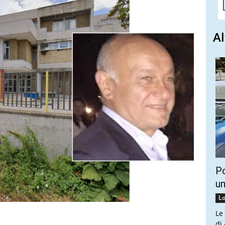
Al
Po
un
Lo
Le
di