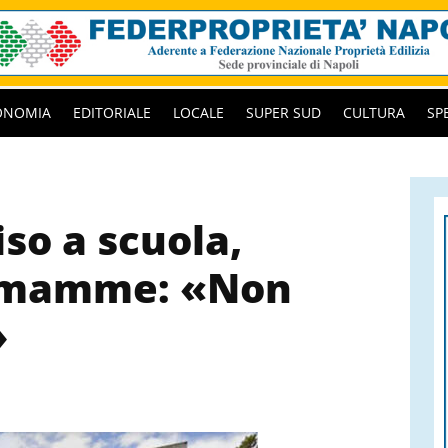
ONOMIA
EDITORIALE
LOCALE
SUPER SUD
CULTURA
SP
so a scuola,
le mamme: «Non
»