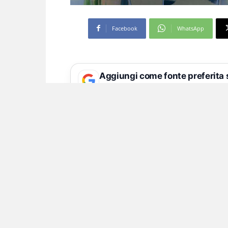
Facebook
WhatsApp
Aggiungi come fonte preferita
Seguici più facilmente nelle notizie consig
Un imprenditore avrebbe corr
lavori abusivi
I militari del Comando Provinciale d
eseguito un’ordinanza di applicazione
domiciliari emessa dal GIP del Tribun
Repubblica di Napoli – Sezione II – r
carico di due appartenenti alla Poli