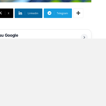
X
Linkedin
Telegram
 su Google
liate
isposto una somma per proseguire i
ella Guardia di Finanza di Napoli hanno
 della misura cautelare degli arresti
ale di Napoli, su richiesta della Procura della
eati contro la Pubblica Amministrazione, a
zia Locale del Comune di Napoli – Unità