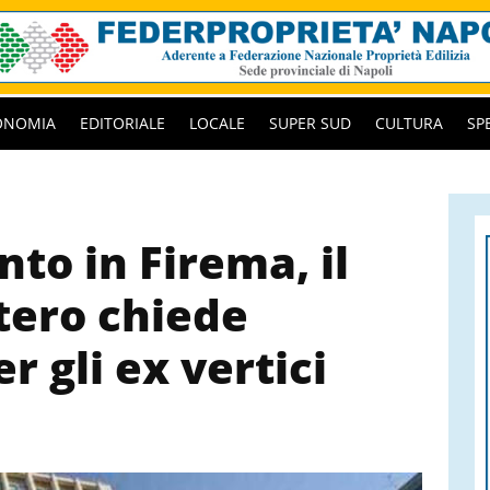
ONOMIA
EDITORIALE
LOCALE
SUPER SUD
CULTURA
SP
to in Firema, il
tero chiede
r gli ex vertici