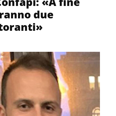
Confapi: «A fine
eranno due
storanti»