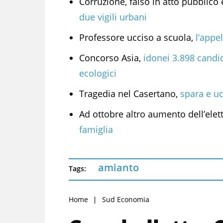
Corruzione, falso in atto pubblico 
due vigili urbani
Professore ucciso a scuola,
l’appe
Concorso Asia,
idonei 3.898 candid
ecologici
Tragedia nel Casertano,
spara e u
Ad ottobre altro aumento dell’elett
famiglia
amianto
Tags:
Home
Sud Economia