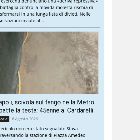
i esercenti denunciano una «deriva repressiva»
 battaglia contro la movida molesta rischia di
sformarsi in una lunga lista di divieti. Nelle
ervazioni inviate al...
poli, scivola sul fango nella Metro
batte la testa: 45enne al Cardarelli
6 Agosto 2026
cale
 pericolo non era stato segnalato Stava
traversando la stazione di Piazza Amedeo