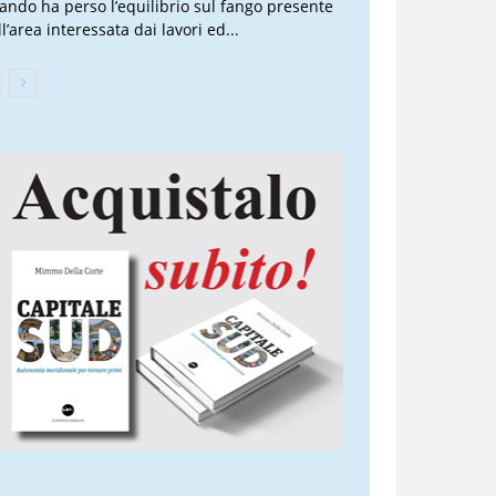
ando ha perso l’equilibrio sul fango presente
l’area interessata dai lavori ed...