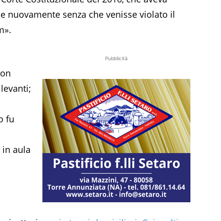
le nuovamente senza che venisse violato il
m».
Pubblicità
non
levanti;
o fu
 in aula