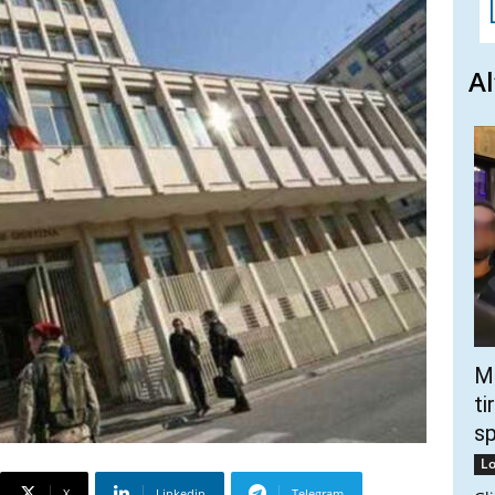
Al
Mo
ti
s
Lo
X
Linkedin
Telegram