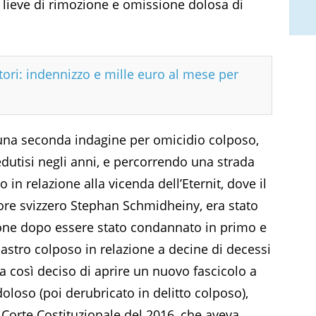
ù lieve di rimozione e omissione dolosa di
ori: indennizzo e mille euro al mese per
o una seconda indagine per omicidio colposo,
dutisi negli anni, e percorrendo una strada
 in relazione alla vicenda dell’Eternit, dove il
tore svizzero Stephan Schmidheiny, era stato
ione dopo essere stato condannato in primo e
astro colposo in relazione a decine di decessi
va così deciso di aprire un nuovo fascicolo a
oloso (poi derubricato in delitto colposo),
Corte Costituzionale del 2016, che aveva