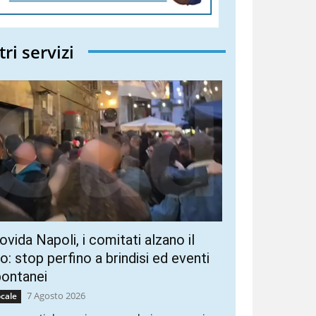
tri servizi
vida Napoli, i comitati alzano il
ro: stop perfino a brindisi ed eventi
pontanei
7 Agosto 2026
cale