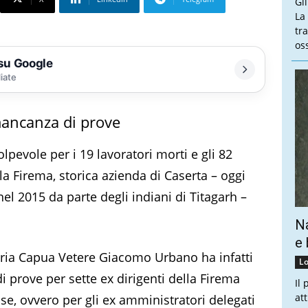
Gl
La
tra
oss
 su Google
liate
mancanza di prove
pevole per i 19 lavoratori morti e gli 82
la Firema, storica azienda di Caserta – oggi
l 2015 da parte degli indiani di Titagarh –
Na
e 
Maria Capua Vetere Giacomo Urbano ha infatti
Lo
 prove per sette ex dirigenti della Firema
Il
at
se, ovvero per gli ex amministratori delegati