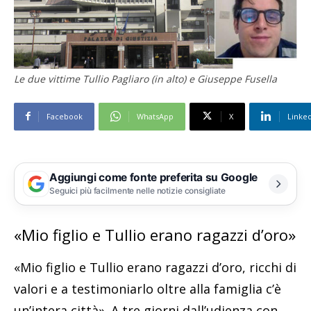
Le due vittime Tullio Pagliaro (in alto) e Giuseppe Fusella
Facebook
WhatsApp
X
Linke
Aggiungi come fonte preferita su Google
Seguici più facilmente nelle notizie consigliate
«Mio figlio e Tullio erano ragazzi d’oro»
«Mio figlio e Tullio erano ragazzi d’oro, ricchi di
valori e a testimoniarlo oltre alla famiglia c’è
un’intera città». A tre giorni dall’udienza con