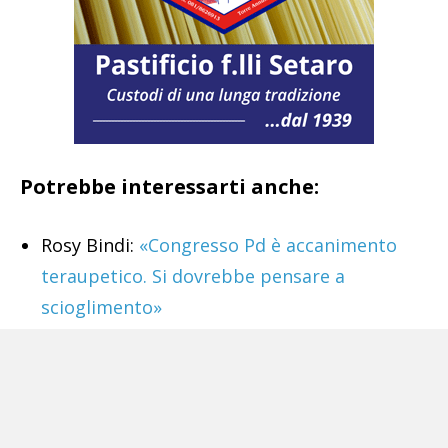
Potrebbe interessarti anche:
Rosy Bindi:
«Congresso Pd è accanimento
teraupetico. Si dovrebbe pensare a
scioglimento»
Energia, Noi consumatori:
«In Tribunale per
ogni bolletta pazza. Chiederemo
negoziazione»