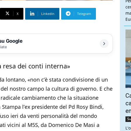
Pe
cen
ma
X
Linkedin
Telegram
Eu
 su Google
liate
a resa dei conti interna»
 da lontano, «non c’è stata condivisione di un
i del nostro campo la cultura di governo. E che
Ca
n radicale cambiamento che la situazione
ca
a Stampa l’ex presidente del Pd Rosy Bindi,
e
ffuso ieri da venti personalità del mondo
Su
erati vicini al M5S, da Domenico De Masi a
L'