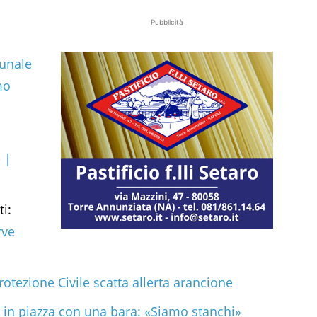
Pubblicità
bunale
mo
 |
ti:
rve
otezione Civile scatta allerta arancione
i in piazza con una bara: «Siamo stanchi»