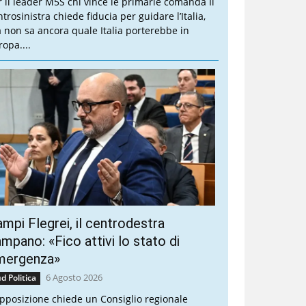
r il leader M5S chi vince le primarie comanda Il
trosinistra chiede fiducia per guidare l’Italia,
 non sa ancora quale Italia porterebbe in
ropa....
mpi Flegrei, il centrodestra
mpano: «Fico attivi lo stato di
mergenza»
6 Agosto 2026
d Politica
opposizione chiede un Consiglio regionale