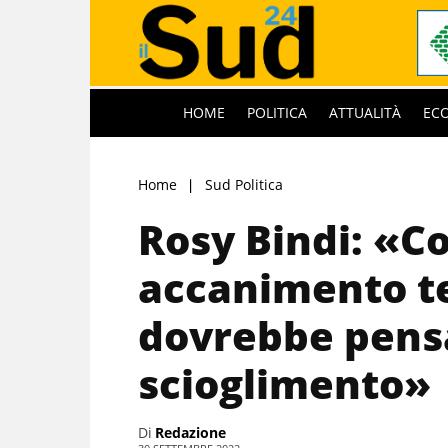
HOME
POLITICA
ATTUALITÀ
EC
Home
Sud Politica
Rosy Bindi: «C
accanimento te
dovrebbe pens
scioglimento»
Di
Redazione