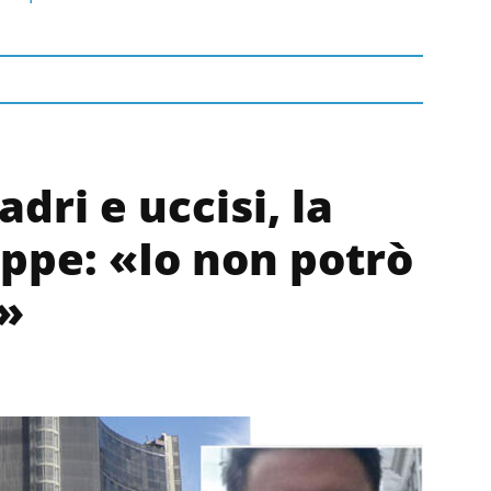
dri e uccisi, la
ppe: «Io non potrò
»