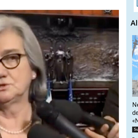
Al
Ne
de
«N
Su