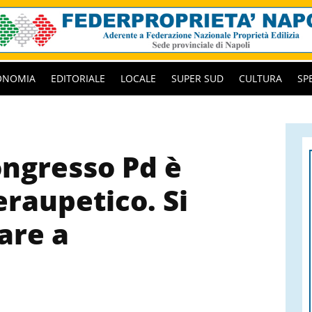
ONOMIA
EDITORIALE
LOCALE
SUPER SUD
CULTURA
SP
ongresso Pd è
raupetico. Si
are a