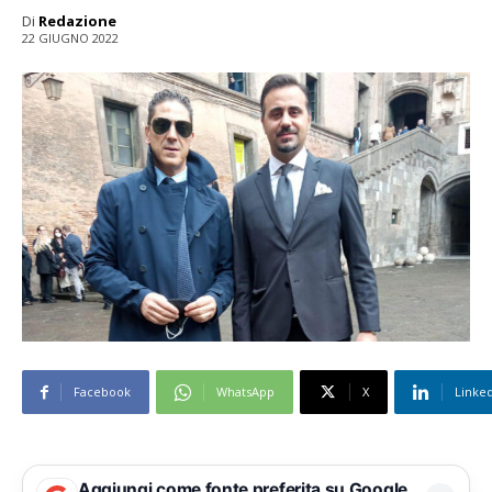
Di
Redazione
22 GIUGNO 2022
Facebook
WhatsApp
X
Linke
Aggiungi come fonte preferita su Google