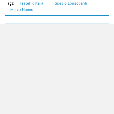
Tags:
Fratelli d'Italia
Giorgio Longobardi
Marco Nonno
Altri servizi