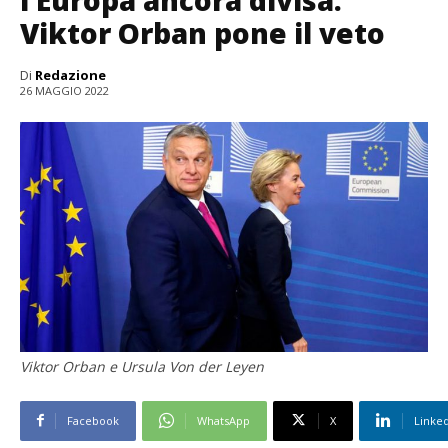
l’Europa ancora divisa:
Viktor Orban pone il veto
Di
Redazione
26 MAGGIO 2022
Viktor Orban e Ursula Von der Leyen
Facebook
WhatsApp
X
Linke