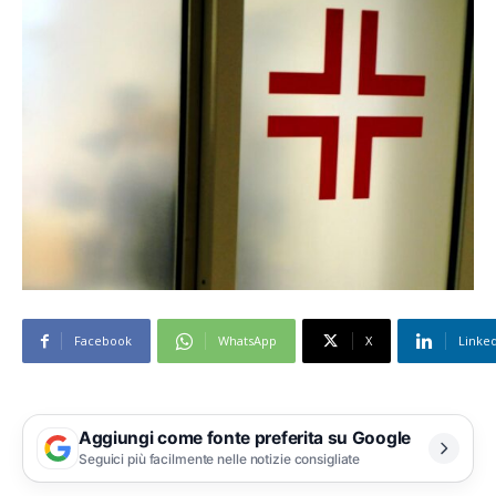
Facebook
WhatsApp
X
Linke
Aggiungi come fonte preferita su Google
Seguici più facilmente nelle notizie consigliate