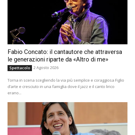
Fabio Concato: il cantautore che attraversa
le generazioni riparte da «Altro di me»
2 Agosto 2026
Spettacolo
Torna in scena scegliendo la via più semplice e coraggiosa Figlio
d’arte e cresciuto in una famiglia dove il jazz e il canto lirico
erano...