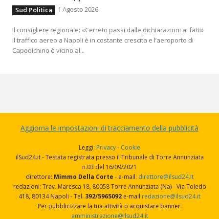
1 Agosto 2026
Sud Politica
Il consigliere regionale: «Cerreto passi dalle dichiarazioni ai fatti»
Il traffico aereo a Napoli è in costante crescita e l’aeroporto di
Capodichino è vicino al...
Aggiorna le impostazioni di tracciamento della pubblicità
Leggi:
Privacy
-
Cookie
ilSud24.it - Testata registrata presso il Tribunale di Torre Annunziata
n.03 del 16/09/2021
direttore:
Mimmo Della Corte
- e-mail:
direttore@ilsud24.it
redazioni: Trav. Maresca 18, 80058 Torre Annunziata (Na) - Via Toledo
418, 80134 Napoli - Tel.
392/5965092
e-mail
redazione@ilsud24.it
Per pubblicizzare la tua attività o acquistare banner:
amministrazione@ilsud24.it