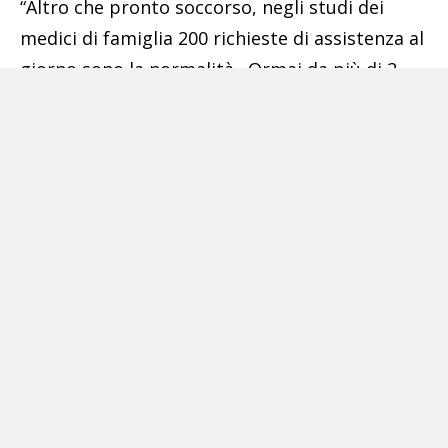
“Altro che pronto soccorso, negli studi dei
medici di famiglia 200 richieste di assistenza al
giorno sono la normalità . Ormai da più di 2
anni viviamo il nostro Cardarelli quotidiano,
ma senza fondi e in assoluta solitudine”, è
l’allarme lanciato da Luigi Sparano e Corrado
Calamaro (medici di famiglia della Fimmg) che
parlano di un settore ormai strangolato da
tagli e carenze.
Tags:
cardarelli
concorso pronto soccorso
Napoli
san giovanni bosco