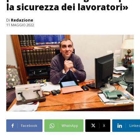
la sicurezza dei lavoratori»
Di
Redazione
11 MAGGIO 2022
Facebook
WhatsApp
X
Linke