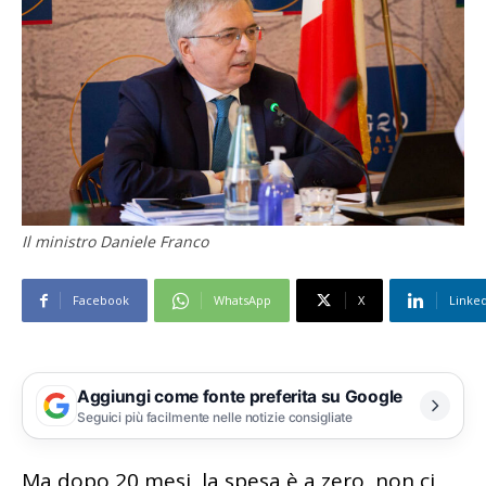
Il ministro Daniele Franco
Facebook
WhatsApp
X
Linke
Aggiungi come fonte preferita su Google
Seguici più facilmente nelle notizie consigliate
Ma dopo 20 mesi, la spesa è a zero, non ci