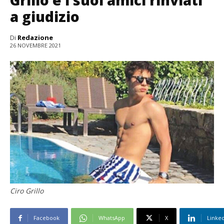
Grillo e i suoi amici rinviati
a giudizio
Di
Redazione
26 NOVEMBRE 2021
Ciro Grillo
Facebook
WhatsApp
X
Linke