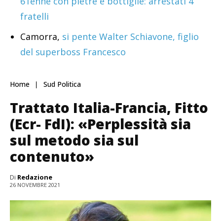
61enne con pietre e bottiglie: arrestati 4
fratelli
Camorra,
si pente Walter Schiavone, figlio
del superboss Francesco
Home
Sud Politica
Trattato Italia-Francia, Fitto
(Ecr- FdI): «Perplessità sia
sul metodo sia sul
contenuto»
Di
Redazione
26 NOVEMBRE 2021