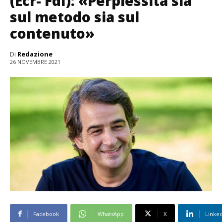
(Ecr- FdI): «Perplessità sia
sul metodo sia sul
contenuto»
Di
Redazione
26 NOVEMBRE 2021
Facebook
WhatsApp
X
Linke