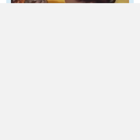
Morte di Domenico Caliendo, accordo sul
risarcimento tra il Monaldi e la famiglia
5 Agosto 2026
Locale
Il legale: «Evitato un altro dolore alla famiglia» Si chiude
con un accordo stragiudiziale il capitolo civile sulla morte
del piccolo Domenico Caliendo. L’Azienda ospedaliera...