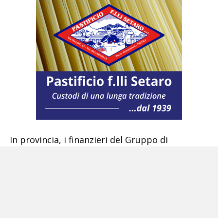
In provincia, i finanzieri del Gruppo di
Frattamaggiore hanno sottoposto a sequestro
tra Afragola e Sant’Antimo oltre 855.000 tra
mascherine di halloween, giochi per bambini e
articoli destinati alla cura della persona e della
casa, di dubbia provenienza, di manifattura