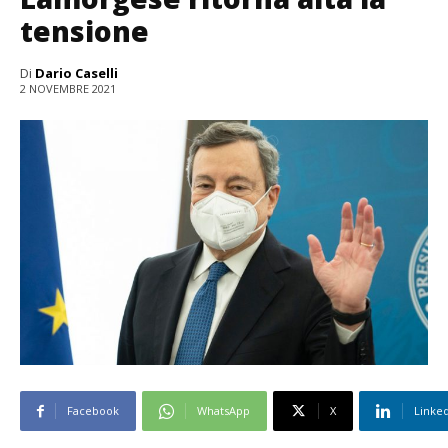
tensione
Di
Dario Caselli
2 NOVEMBRE 2021
Facebook
WhatsApp
X
Linke