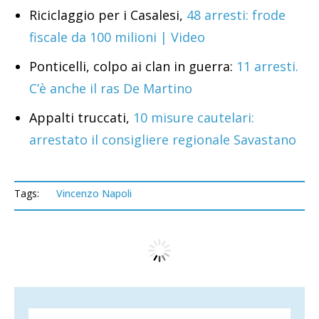
Riciclaggio per i Casalesi,
48 arresti: frode
fiscale da 100 milioni | Video
Ponticelli, colpo ai clan in guerra:
11 arresti.
C’è anche il ras De Martino
Appalti truccati,
10 misure cautelari:
arrestato il consigliere regionale Savastano
Tags:
Vincenzo Napoli
Home
Editoriale
«Cui prodest», a chi giova il
ritorno all’«arco
(in)costituzionale»