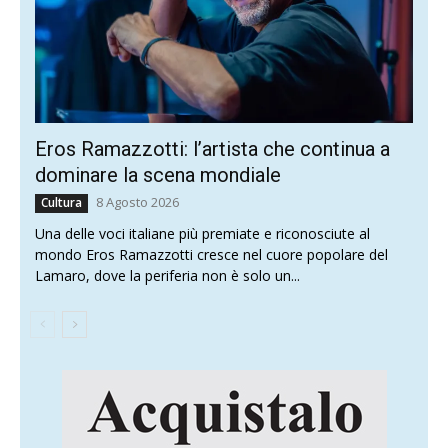
sapendo liberarsene e andare avanti – a
rifugiandosi dietro i fantasmi del passato
(fascismo e antifascismo, semitismo e
antisemitismo, razzismo e via di questo passo)
che ancora continuano ad affollargli la mente e
utilizzandoli come arma di distruzione di
massa, contro gli avversari politici.
Punti Chiave Articolo
Pd, 5S e Leu hanno deciso di presentare in
Parlamento una mozione per lo
scioglimento di Forza Nuova
Nella convinzione che ciò possa tornarle utile