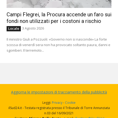
Leggi anche:
Campania, la «provincia
addormentata» ostaggio della cattiva
politica
Pd, 5S e Leu hanno deciso di presentare in
Parlamento una mozione per lo
scioglimento di Forza Nuova
La ciliegina sulla torta, però, l’ha messa l’ex
ministro
Provenzano
, vicesegretario del Pd,
riportando l’Italia indietro di almeno 30 anni,
rilanciando agli onori della cronaca, quel
vituperato «arco costituzionale», che si
pensava cancellato per sempre da quel