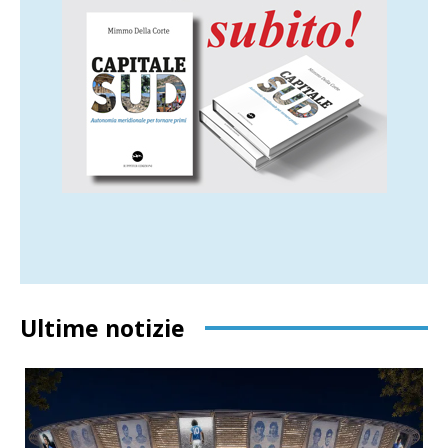
per conservare poltrona e potere. E il peggio è
che non si fa alcuno scrupolo a farlo e con
l’appoggio della buona stampa che da «cane
da guardia del potere in difesa dei cittadini» si
è trasformata in «cane di compagnia del
potere», pronto a difenderlo da quei cittadini
che ancora si ostinano a pensare con la
propria testa senza lasciarsi condizionare dai
«sacri» dogmi del pensiero unico.
Pubblicità