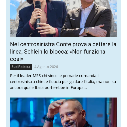
Aggiungi come fonte preferita su Google
Seguici più facilmente nelle notizie consigliate
Una sinistra che non ha idee su come
costruire il futuro, s’abbarbica al
passato, nella speranza che questo
l’aiuti a sopravvivere
«Cui prodest?» Ovvero a chi giova in questo
nostro strano Paese, continuare a marciare in
avanti, ma con la testa saldamente rivoltata
all’indietro? Probabilmente a quella sinistra
che non ha idee su come costruire un futuro
possibile, e cerca di nasconderlo – non