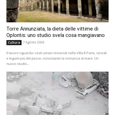
capeggiati da
Roberto Fiore
,
Giuliano
Castellino
e l’ex Nar
Luigi Aronica
(ma come
mai, pur essendo stati più volte arrestati e
‘daspo’ forniti, per cui in quella piazza non
dovevano neanche arrivare, sono sempre in
circolazione?) – insieme ad anarchici e «no a
tutto», la Cgil ha deciso di organizzare (per
carità solo una combinazione) per il giorno
prima del Ballottaggio una manifestazione di
protesta (in pieno silenzio elettorale, per cui:
mentre
Michetti
dovrà tacere,
Gualtieri
sarà
sul palco) contro il fascismo. Un pericolo che il
presidente della Repubblica
Sergio Mattarella
si è fatto carico di smentire.