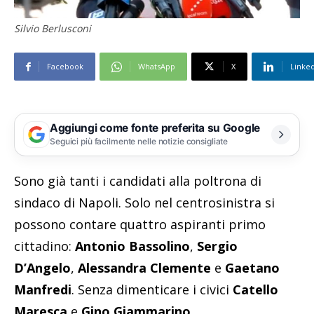
Silvio Berlusconi
Facebook
WhatsApp
X
Linke
Aggiungi come fonte preferita su Google
Seguici più facilmente nelle notizie consigliate
Sono già tanti i candidati alla poltrona di
sindaco di Napoli. Solo nel centrosinistra si
possono contare quattro aspiranti primo
cittadino:
Antonio Bassolino
,
Sergio
D’Angelo
,
Alessandra Clemente
e
Gaetano
Manfredi
. Senza dimenticare i civici
Catello
Maresca
e
Gino Giammarino
.