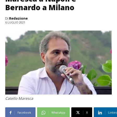
Bernardo a Milano
Di
Redazione
6 LUGLIO 2021
Catello Maresca
Facebook
WhatsApp
X
Linke