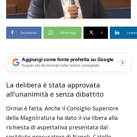
Facebook
WhatsApp
X
Linke
Aggiungi come fonte preferita su Google
Seguici più facilmente nelle notizie consigliate
La delibera è stata approvata
all’unanimità e senza dibattito
Ormai è fatta. Anche il Consiglio Superiore
della Magistratura ha dato il via libera alla
richiesta di aspettativa presentata dal
sostituto procuratore di Napoli, Catello