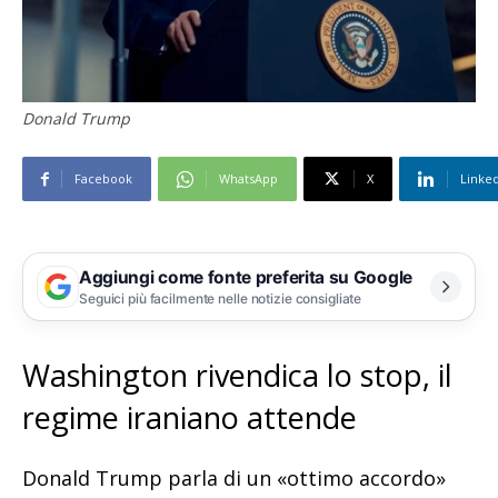
Donald Trump
Facebook
WhatsApp
X
Linke
Aggiungi come fonte preferita su Google
Seguici più facilmente nelle notizie consigliate
Washington rivendica lo stop, il
regime iraniano attende
Donald Trump parla di un «ottimo accordo»