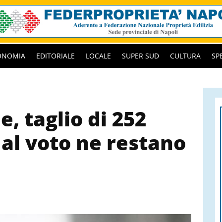
ONOMIA
EDITORIALE
LOCALE
SUPER SUD
CULTURA
SP
e, taglio di 252
l voto ne restano