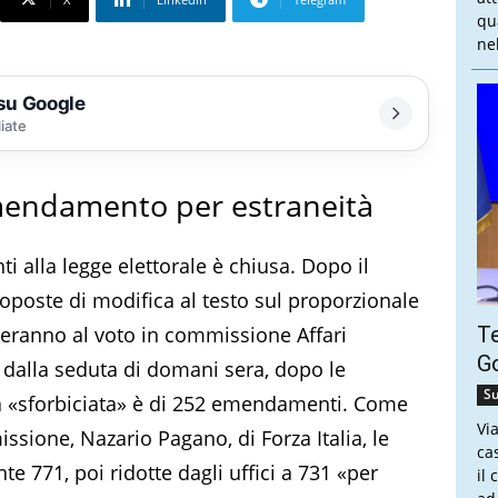
qu
nel
 su Google
liate
mendamento per estraneità
 alla legge elettorale è chiusa. Dopo il
oposte di modifica al testo sul proporzionale
eranno al voto in commissione Affari
Te
Go
e dalla seduta di domani sera, dopo le
Su
 La «sforbiciata» è di 252 emendamenti. Come
Vi
ssione, Nazario Pagano, di Forza Italia, le
ca
e 771, poi ridotte dagli uffici a 731 «per
il