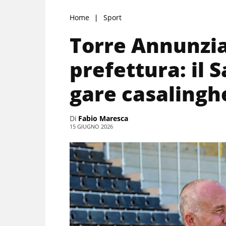
Home
Sport
Torre Annunzia
prefettura: il 
gare casalingh
Di
Fabio Maresca
15 GIUGNO 2026