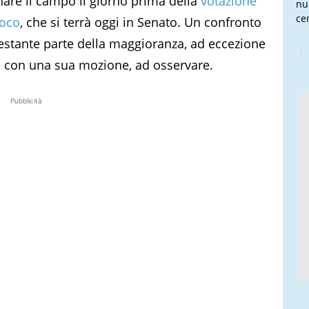
nare il campo il giorno prima della
votazione
nu
cen
uoco
, che si terrà oggi in Senato. Un confronto
restante parte della maggioranza, ad eccezione
po con una sua mozione, ad osservare.
Pubblicità