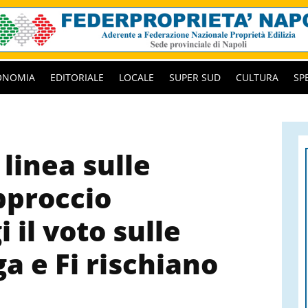
ONOMIA
EDITORIALE
LOCALE
SUPER SUD
CULTURA
SP
 linea sulle
pproccio
 il voto sulle
a e Fi rischiano