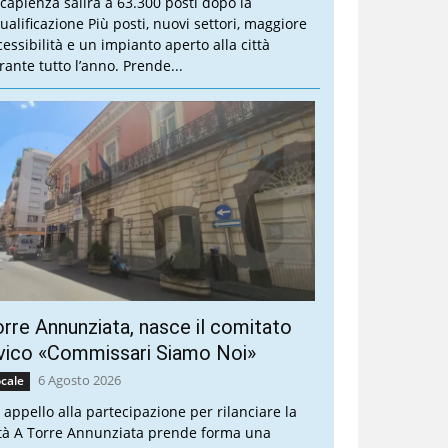
 capienza salirà a 63.300 posti dopo la
qualificazione Più posti, nuovi settori, maggiore
cessibilità e un impianto aperto alla città
rante tutto l’anno. Prende...
rre Annunziata, nasce il comitato
vico «Commissari Siamo Noi»
6 Agosto 2026
cale
 appello alla partecipazione per rilanciare la
ttà A Torre Annunziata prende forma una