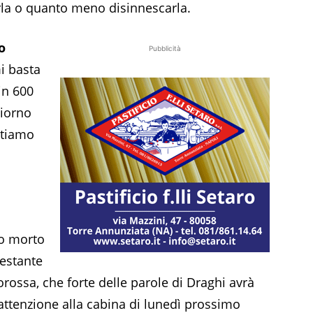
erla o quanto meno disinnescarla.
o
Pubblicità
i basta
in 600
giorno
ttiamo
l
io morto
restante
orossa, che forte delle parole di Draghi avrà
’attenzione alla cabina di lunedì prossimo