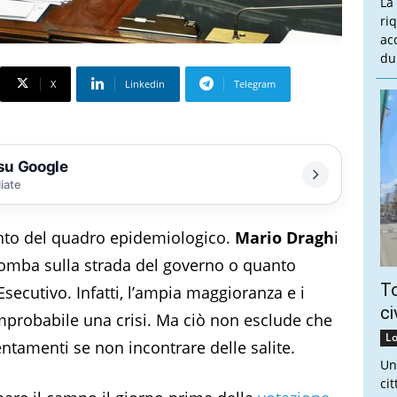
La
ri
ac
du
X
Linkedin
Telegram
 su Google
liate
nto del quadro epidemiologico.
Mario Dragh
i
bomba sulla strada del governo o quanto
To
ecutivo. Infatti, l’ampia maggioranza e i
ci
probabile una crisi. Ma ciò non esclude che
Lo
entamenti se non incontrare delle salite.
Un
ci