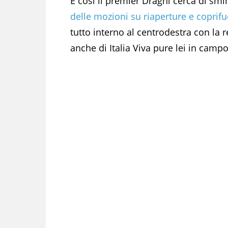
E così il premier Draghi cerca di smi
delle mozioni su riaperture e coprif
tutto interno al centrodestra con la 
anche di Italia Viva pure lei in cam