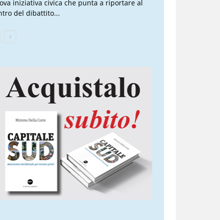
ova iniziativa civica che punta a riportare al
tro del dibattito...