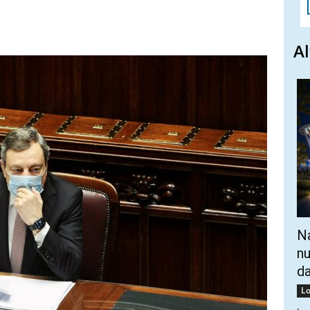
Al
Na
nu
da
Lo