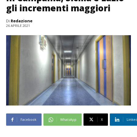
gli incrementi maggiori
Di
Redazione
26 APRILE 2021
Facebook
WhatsApp
X
Linke