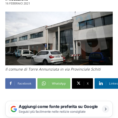
16 FEBBRAIO 2021
Il comune di Torre Annunziata in via Provinciale Schiti
Facebook
WhatsApp
X
Linke
Aggiungi come fonte preferita su Google
Seguici più facilmente nelle notizie consigliate