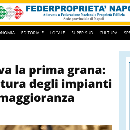
ONOMIA
EDITORIALE
LOCALE
SUPER SUD
CULTURA
SP
va la prima grana:
rtura degli impianti
a maggioranza