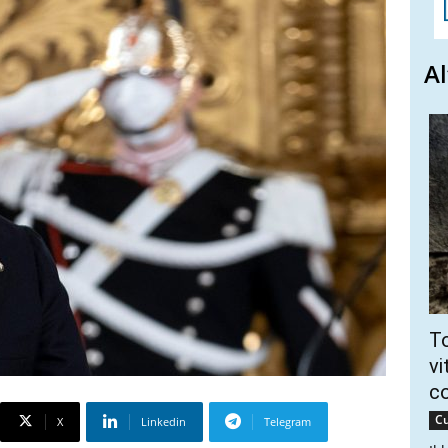
Al
To
vi
c
Cu
X
Linkedin
Telegram