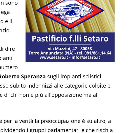
non sono
piega
d e il
nzio.
di dire
pianti
l numero
oberto Speranza
sugli impianti sciistici.
so subito indennizzi alle categorie colpite e
 di chi non è più all’opposizione ma al
per la verità la preoccupazione è su altro, a
 dividendo i gruppi parlamentari e che rischia