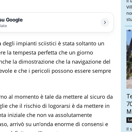
Il
Vi
no
stu
 su Google
liate
degli impianti sciistici è stata soltanto un
re la tempesta perfetta che un giorno
nche la dimostrazione che la navigazione del
gevole e che i pericoli possono essere sempre
Te
rno al momento è tale da mettere al sicuro da
70
lie che il rischio di logorarsi è da mettere in
Mo
inta iniziale che non va assolutamente
Lo
aso, arrivò su un’onda enorme di consensi e
Il 