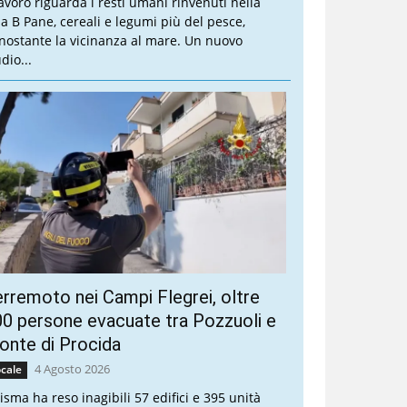
 lavoro riguarda i resti umani rinvenuti nella
lla B Pane, cereali e legumi più del pesce,
nostante la vicinanza al mare. Un nuovo
dio...
rremoto nei Campi Flegrei, oltre
0 persone evacuate tra Pozzuoli e
nte di Procida
4 Agosto 2026
cale
sisma ha reso inagibili 57 edifici e 395 unità