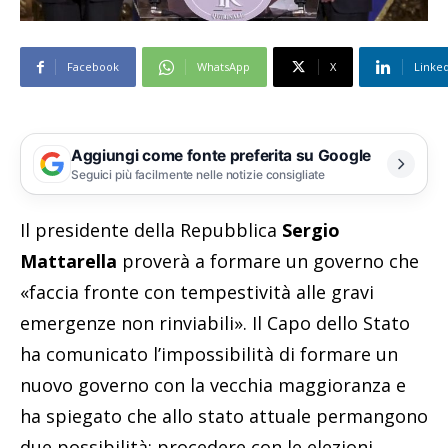
Facebook
WhatsApp
X
Linke
Aggiungi come fonte preferita su Google
Seguici più facilmente nelle notizie consigliate
Il presidente della Repubblica
Sergio
Mattarella
proverà a formare un governo che
«faccia fronte con tempestività alle gravi
emergenze non rinviabili». Il Capo dello Stato
ha comunicato l’impossibilità di formare un
nuovo governo con la vecchia maggioranza e
ha spiegato che allo stato attuale permangono
due possibilità: procedere con le elezioni