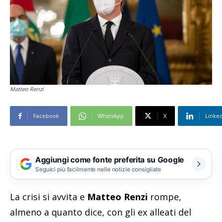
Matteo Renzi
Facebook
WhatsApp
X
Linke
Aggiungi come fonte preferita su Google
Seguici più facilmente nelle notizie consigliate
La crisi si avvita e
Matteo Renzi
rompe,
almeno a quanto dice, con gli ex alleati del