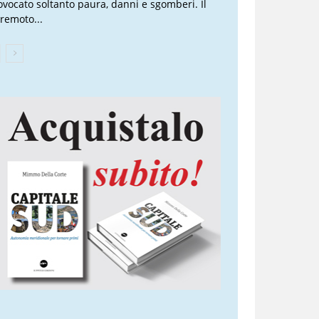
ovocato soltanto paura, danni e sgomberi. Il
rremoto...