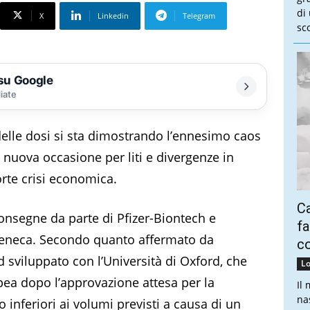
di
X
Linkedin
Telegram
sco
 su Google
liate
 delle dosi si sta dimostrando l’ennesimo caos
na nuova occasione per liti e divergenze in
rte crisi economica.
Ca
 consegne da parte di Pfizer-Biontech e
fa
aZeneca. Secondo quanto affermato da
co
d sviluppato con l’Università di Oxford, che
Lo
ea dopo l’approvazione attesa per la
Il
na
 inferiori ai volumi previsti a causa di un