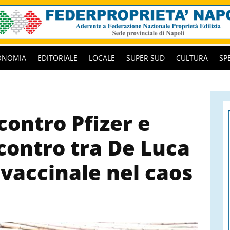
ONOMIA
EDITORIALE
LOCALE
SUPER SUD
CULTURA
SP
contro Pfizer e
contro tra De Luca
 vaccinale nel caos