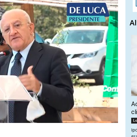
Al
Ac
cl
Lo
Ip
gr