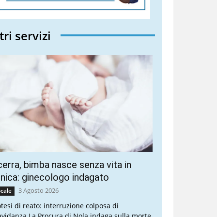
tri servizi
erra, bimba nasce senza vita in
inica: ginecologo indagato
3 Agosto 2026
cale
otesi di reato: interruzione colposa di
avidanza La Procura di Nola indaga sulla morte