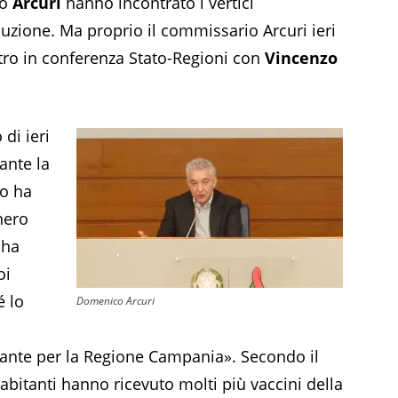
io
Arcuri
hanno incontrato i vertici
duzione. Ma proprio il commissario Arcuri ieri
tro in conferenza Stato-Regioni con
Vincenzo
.
di ieri
ante la
o ha
nero
 ha
oi
é lo
Domenico Arcuri
zante per la Regione Campania». Secondo il
bitanti hanno ricevuto molti più vaccini della