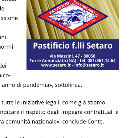
le
issione
oni
normi
n
dei
mico-
n anno di pandemia», sottolinea.
 tutte le iniziative legali, come già stiamo
ndicare il rispetto degli impegni contrattuali e
tra comunità nazionale», conclude Conte.