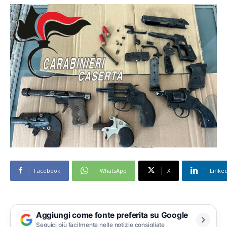
Facebook
WhatsApp
X
Linke
Aggiungi come fonte preferita su Google
Seguici più facilmente nelle notizie consigliate