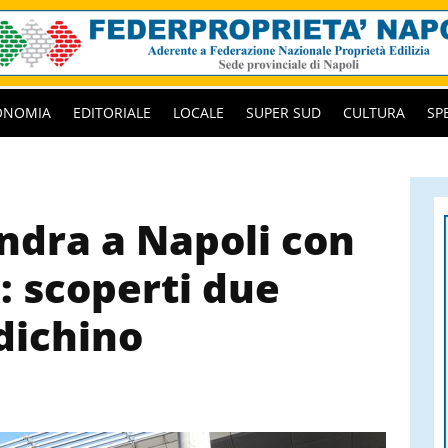
ONOMIA
EDITORIALE
LOCALE
SUPER SUD
CULTURA
SP
ondra a Napoli con
: scoperti due
dichino