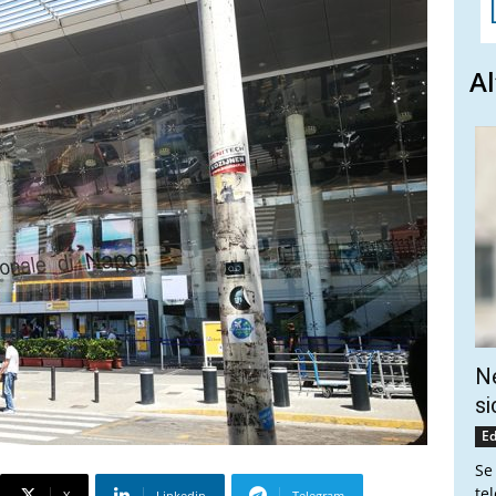
Al
Ne
si
Ed
Se
te
X
Linkedin
Telegram