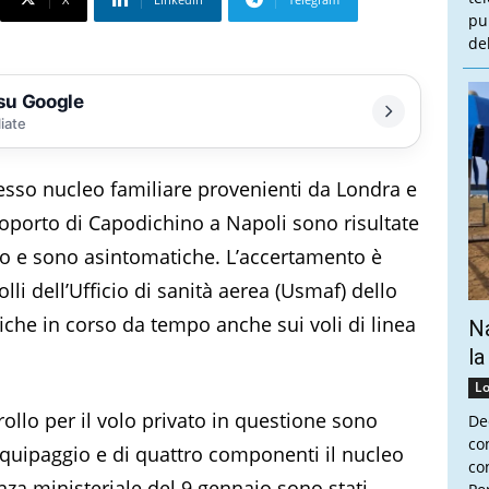
pu
de
 su Google
liate
sso nucleo familiare provenienti da Londra e
eroporto di Capodichino a Napoli sono risultate
do e sono asintomatiche. L’accertamento è
lli dell’Ufficio di sanità aerea (Usmaf) dello
fiche in corso da tempo anche sui voli di linea
Na
la
Lo
rollo per il volo privato in questione sono
De
co
’equipaggio e di quattro componenti il nucleo
con
anza ministeriale del 9 gennaio sono stati