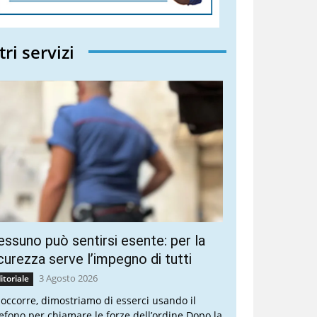
tri servizi
ssuno può sentirsi esente: per la
curezza serve l’impegno di tutti
3 Agosto 2026
itoriale
 occorre, dimostriamo di esserci usando il
lefono per chiamare le forze dell’ordine Dopo la