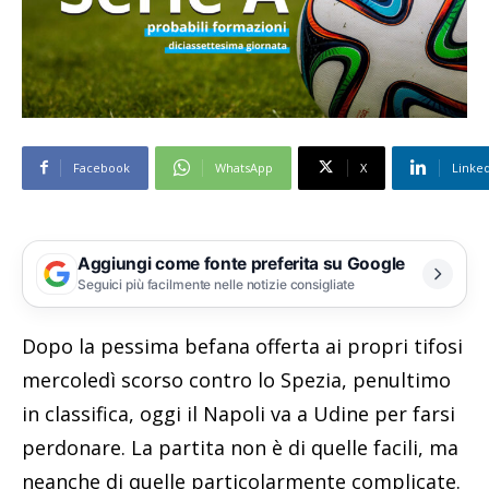
Facebook
WhatsApp
X
Linke
Aggiungi come fonte preferita su Google
Seguici più facilmente nelle notizie consigliate
Dopo la pessima befana offerta ai propri tifosi
mercoledì scorso contro lo Spezia, penultimo
in classifica, oggi il Napoli va a Udine per farsi
perdonare. La partita non è di quelle facili, ma
neanche di quelle particolarmente complicate.