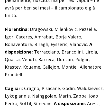
pienamente, riuscito, ma per l’ex Napoli – ne
avrà per ben sei mesi – il campionato è già
finito.
Fiorentina:
Dragowski, Milenkovic, Pezzella,
Igor, Caceres, Amrabat, Borja Valero,
Bonaventura, Biragh, Eysseric, Vlahovic.
A
disposizione:
Terracciano, Brancolini, Lirola,
Quarta, Venuti, Barreca, Duncan, Pulgar,
Krastev, Kouame, Callejon, Montiel. Allenatore:
Prandelli
Cagliari:
Cragno, Pisacane, Godin, Walukiewicz,
Lykogiannis, Nainggolan, Marin, Zappa, Joao
Pedro, Sottil, Simeone.
A disposizione:
Aresti,