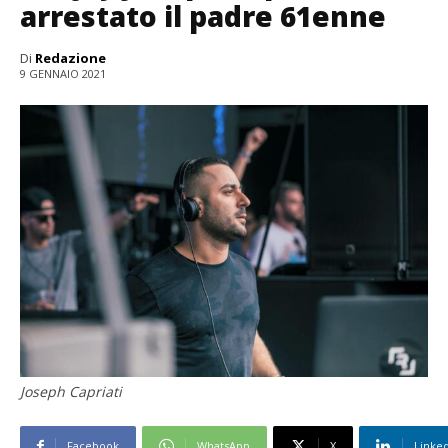
arrestato il padre 61enne
Di
Redazione
9 GENNAIO 2021
Joseph Capriati
Facebook
WhatsApp
X
Linke