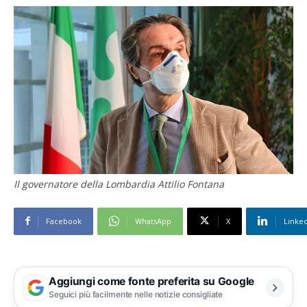
Il governatore della Lombardia Attilio Fontana
Facebook
WhatsApp
X
Linke
Aggiungi come fonte preferita su Google
Seguici più facilmente nelle notizie consigliate