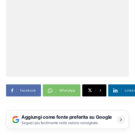
Facebook
WhatsApp
X
Linke
Aggiungi come fonte preferita su Google
Seguici più facilmente nelle notizie consigliate