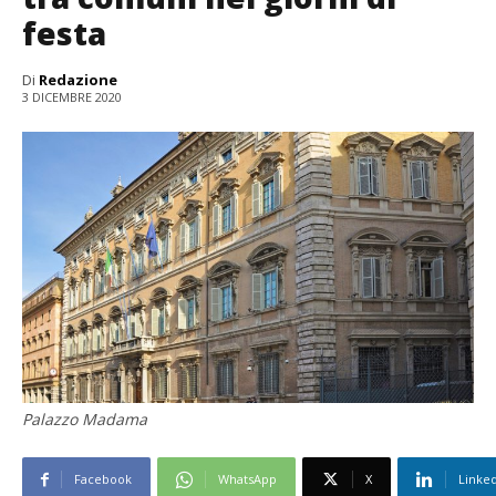
festa
Di
Redazione
3 DICEMBRE 2020
Palazzo Madama
Facebook
WhatsApp
X
Linke