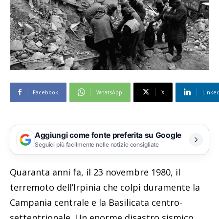
Facebook
WhatsApp
X
Linke
Aggiungi come fonte preferita su Google
Seguici più facilmente nelle notizie consigliate
Quaranta anni fa, il 23 novembre 1980, il
terremoto dell’Irpinia che colpì duramente la
Campania centrale e la Basilicata centro-
settentrionale. Un enorme disastro sismico