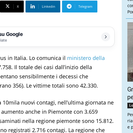
con
X
Linkedin
Telegram
Por
 su Google
liate
us in Italia. Lo comunica il
ministero della
8. Il totale dei casi dall’inizio della
entano sensibilmente i decessi che
erano 356). Le vittime totali sono 42.330.
Gr
pe
10mila nuovi contagi, nell’ultima giornata ne
Lo
 In aumento anche in Piemonte con 3.659
Pe
 esaminati nella regione piemonte sono 15.812.
ri
e 
no registrati 2.716 contagi. La regione che