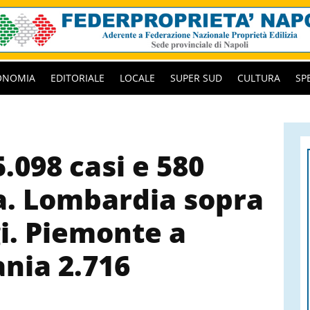
ONOMIA
EDITORIALE
LOCALE
SUPER SUD
CULTURA
SP
.098 casi e 580
ia. Lombardia sopra
gi. Piemonte a
ania 2.716