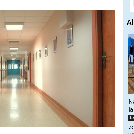
Al
Na
la
Lo
De
co