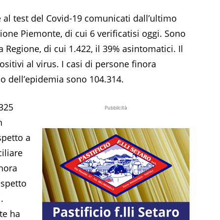
 al test del Covid-19 comunicati dall’ultimo
gione Piemonte, di cui 6 verificatisi oggi. Sono
 Regione, di cui 1.422, il 39% asintomatici. Il
ositivi al virus. I casi di persone finora
izio dell’epidemia sono 104.314.
 325
Pubblicità
n
spetto a
iliare
inora
ispetto
.
te ha