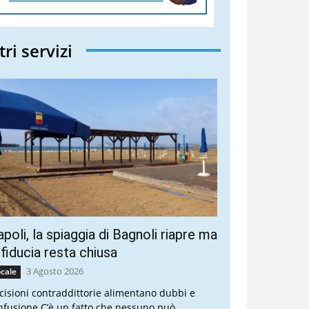
tri servizi
poli, la spiaggia di Bagnoli riapre ma
 fiducia resta chiusa
3 Agosto 2026
cale
cisioni contraddittorie alimentano dubbi e
nfusione C’è un fatto che nessuno può