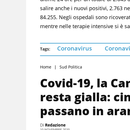
salire anche i nuovi positivi, 2.763 
84.255. Negli ospedali sono ricoverati
mentre nelle terapie intensive si è sali
Coronavirus
Coronav
Tags:
Home
Sud Politica
Covid-19, la C
resta gialla: c
passano in ara
Di
Redazione
10 NOVEMBRE 2020