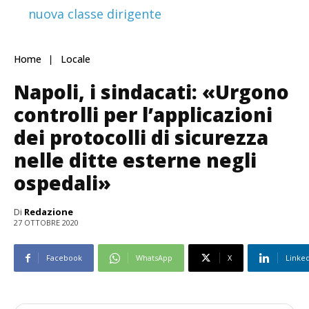
nuova classe dirigente
Home
Locale
Napoli, i sindacati: «Urgono
controlli per l’applicazioni
dei protocolli di sicurezza
nelle ditte esterne negli
ospedali»
Di
Redazione
27 OTTOBRE 2020
Facebook
WhatsApp
X
Linke