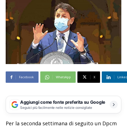
Facebook
WhatsApp
X
Linke
Aggiungi come fonte preferita su Google
Seguici più facilmente nelle notizie consigliate
Per la seconda settimana di seguito un Dpcm