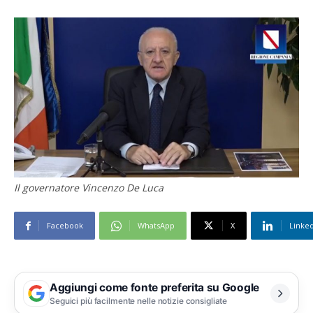
Il governatore Vincenzo De Luca
Facebook
WhatsApp
X
Linke
Aggiungi come fonte preferita su Google
Seguici più facilmente nelle notizie consigliate