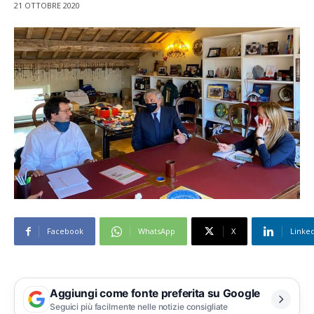
21 OTTOBRE 2020
Facebook
WhatsApp
X
Linke
Aggiungi come fonte preferita su Google
Seguici più facilmente nelle notizie consigliate