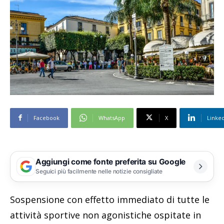
Facebook
WhatsApp
X
Linke
Aggiungi come fonte preferita su Google
Seguici più facilmente nelle notizie consigliate
Sospensione con effetto immediato di tutte le
attività sportive non agonistiche ospitate in