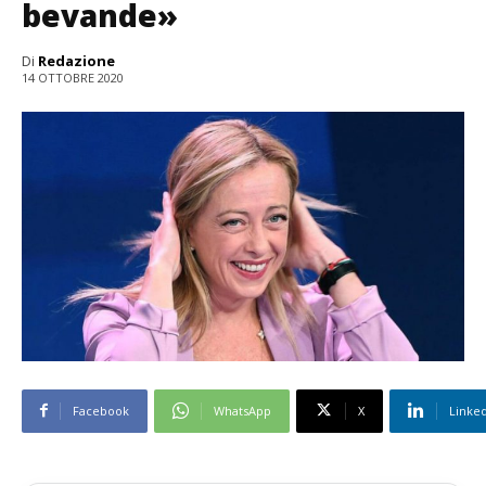
bevande»
Di
Redazione
14 OTTOBRE 2020
Facebook
WhatsApp
X
Linke