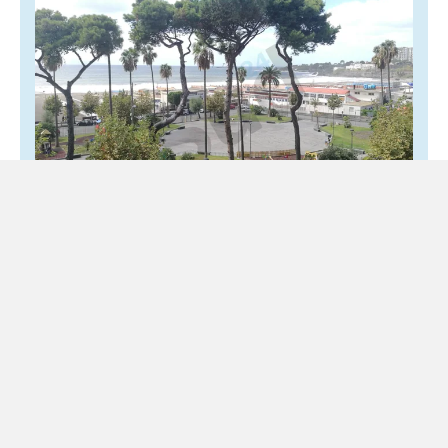
Torre Annunziata, oltre le ferite: il difficile
cammino verso una nuova identità
8 Agosto 2026
Locale
Il futuro passa da giovani, cultura e rigenerazione urbana
Ci sono città che convivono con il peso della propria storia
senza smettere di immaginare il...