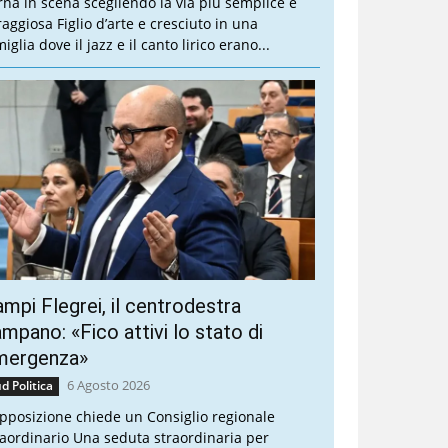
rna in scena scegliendo la via più semplice e
raggiosa Figlio d’arte e cresciuto in una
iglia dove il jazz e il canto lirico erano...
mpi Flegrei, il centrodestra
mpano: «Fico attivi lo stato di
mergenza»
6 Agosto 2026
d Politica
opposizione chiede un Consiglio regionale
raordinario Una seduta straordinaria per