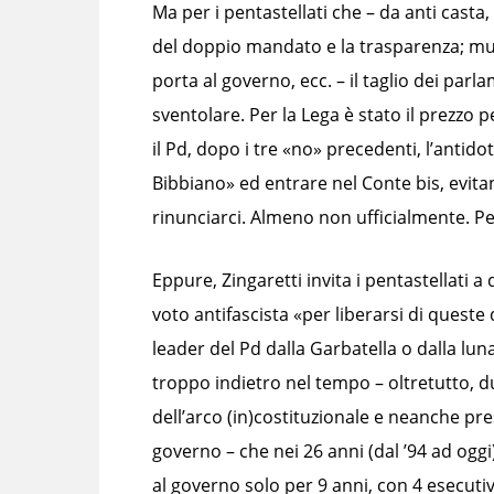
Ma per i pentastellati che – da anti casta,
del doppio mandato e la trasparenza; mutat
porta al governo, ecc. – il taglio dei par
sventolare. Per la Lega è stato il prezzo 
il Pd, dopo i tre «no» precedenti, l’antidot
Bibbiano» ed entrare nel Conte bis, evita
rinunciarci. Almeno non ufficialmente. Pe
Eppure, Zingaretti invita i pentastellati a
voto antifascista «per liberarsi di queste
leader del Pd dalla Garbatella o dalla lu
troppo indietro nel tempo – oltretutto, d
dell’arco (in)costituzionale e neanche pr
governo – che nei 26 anni (dal ’94 ad oggi
al governo solo per 9 anni, con 4 esecutivi