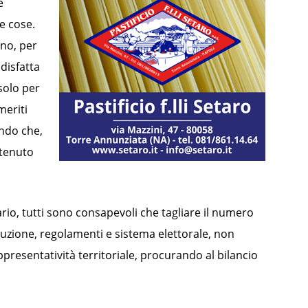
e
e cose.
no, per
 disfatta
 solo per
meriti
ando che,
stenuto
rario, tutti sono consapevoli che tagliare il numero
tuzione, regolamenti e sistema elettorale, non
presentatività territoriale, procurando al bilancio