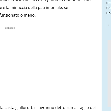
de
re la minaccia della patrimoniale; se
Ca
un
a funzionato o meno.
Pubblicità
la casta giallorotta – avranno detto «si» al taglio dei