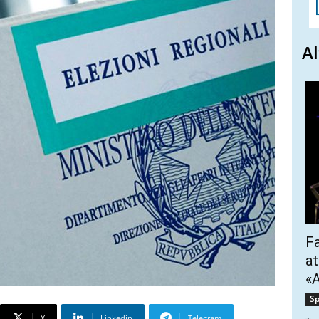
Al
Fa
at
«A
Sp
X
Linkedin
Telegram