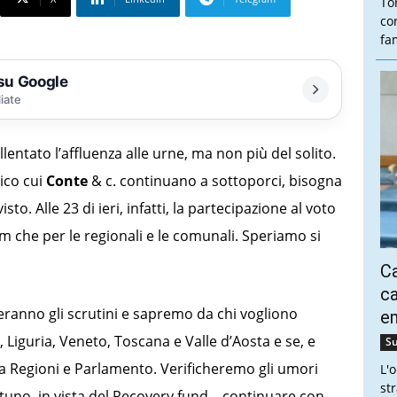
To
co
fam
 su Google
liate
lentato l’affluenza alle urne, ma non più del solito.
ico cui
Conte
& c. continuano a sottoporci, bisogna
o. Alle 23 di ieri, infatti, la partecipazione al voto
dum che per le regionali e le comunali. Speriamo si
Ca
ca
ranno gli scrutini e sapremo da chi vogliono
e
Liguria, Veneto, Toscana e Valle d’Aosta e se, e
Su
fra Regioni e Parlamento. Verificheremo gli umori
L'
st
ortuno, in vista del Recovery fund – continuare con