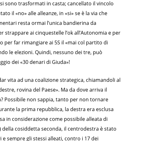
 si sono trasformati in casta; cancellato il vincolo
o il «no» alle alleanze, in «si» se è la via che
lamentari resta ormai l’unica bandierina da
per strappare ai cinquestelle l’ok all’Autonomia e per
o per far rimangiare ai 5S il «mai col partito di
ndo le elezioni. Quindi, nessuno dei tre, può
ggio dei «30 denari di Giuda»!
 dar vita ad una coalizione strategica, chiamandoli al
 destre, rovina del Paese». Ma da dove arriva il
na? Possibile non sappia, tanto per non tornare
urante la prima repubblica, la destra era esclusa
esa in considerazione come possibile alleata di
) della cosiddetta seconda, il centrodestra è stato
 e sempre gli stessi alleati, contro i 17 dei