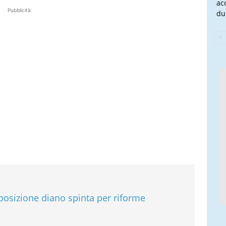
ac
Pubblicità
du
posizione diano spinta per riforme