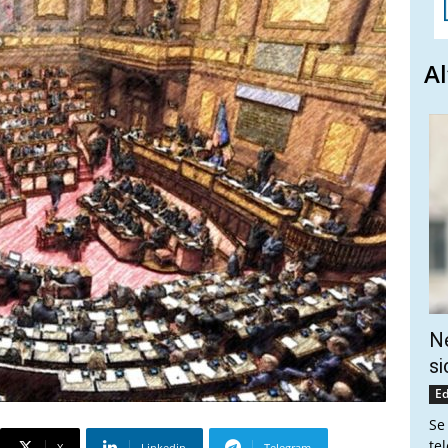
Al
Ne
si
Ed
Se
te
X
Linkedin
Telegram