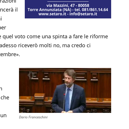
arazioni
ncerà il
i
per
quel voto come una spinta a fare le riforme
 adesso riceverò molti no, ma credo ci
tembre».
n
 che
 un
Dario Franceschini