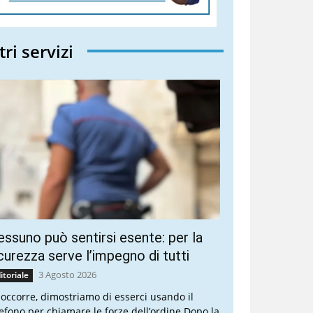
tri servizi
ssuno può sentirsi esente: per la
curezza serve l’impegno di tutti
3 Agosto 2026
itoriale
 occorre, dimostriamo di esserci usando il
lefono per chiamare le forze dell’ordine Dopo la