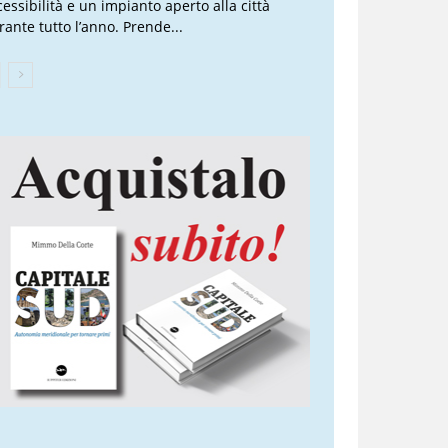
cessibilità e un impianto aperto alla città
rante tutto l’anno. Prende...