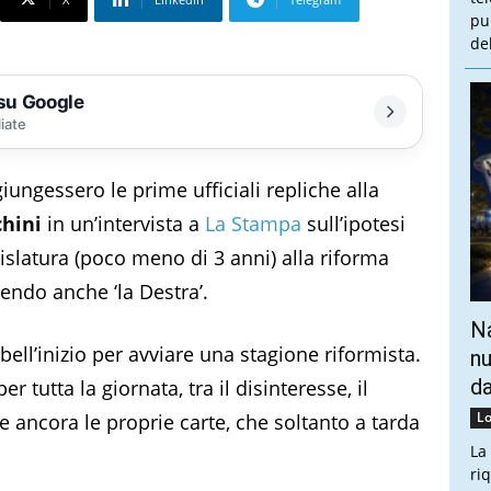
pu
de
 su Google
liate
iungessero le prime ufficiali repliche alla
chini
in un’intervista a
La Stampa
sull’ipotesi
gislatura (poco meno di 3 anni) alla riforma
endo anche ‘la Destra’.
Na
ell’inizio per avviare una stagione riformista.
nu
da
 tutta la giornata, tra il disinteresse, il
Lo
e ancora le proprie carte, che soltanto a tarda
La
ri