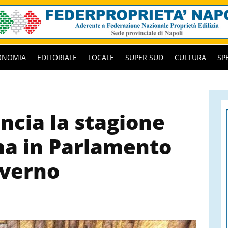
ONOMIA
EDITORIALE
LOCALE
SUPER SUD
CULTURA
SP
ncia la stagione
ma in Parlamento
nverno