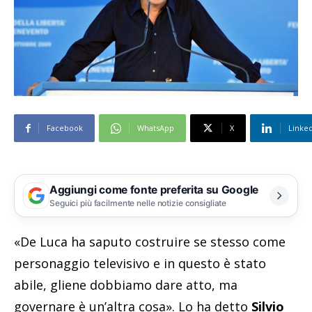
Facebook
WhatsApp
X
Linke
Aggiungi come fonte preferita su Google
Seguici più facilmente nelle notizie consigliate
«De Luca ha saputo costruire se stesso come
personaggio televisivo e in questo è stato
abile, gliene dobbiamo dare atto, ma
governare è un’altra cosa». Lo ha detto
Silvio