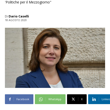
'Politiche per il Mezzogiorno"
Di
Dario Caselli
18 AGOSTO 2020
Facebook
WhatsApp
X
Linke