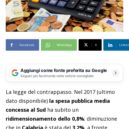
Facebook
WhatsApp
X
Linke
Aggiungi come fonte preferita su Google
Seguici più facilmente nelle notizie consigliate
La legge del contrappasso. Nel 2017 (ultimo
dato disponibile)
la spesa pubblica media
concessa al Sud
ha subito un
ridimensionamento dello 0,8%
; diminuzione
che in
Calabria
è stata del
3,2%
, a fronte