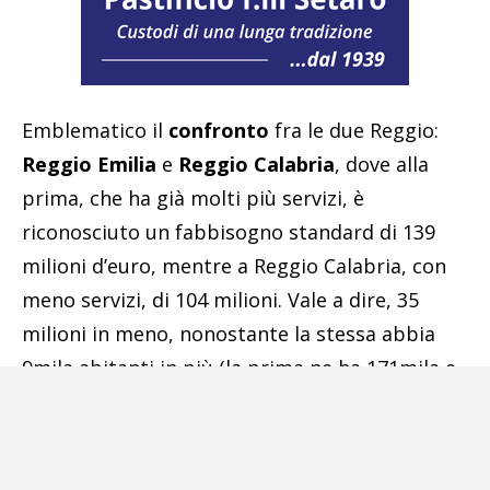
Emblematico il
confronto
fra le due Reggio:
Reggio Emilia
e
Reggio Calabria
, dove alla
prima, che ha già molti più servizi, è
riconosciuto un fabbisogno standard di 139
milioni d’euro, mentre a Reggio Calabria, con
meno servizi, di 104 milioni. Vale a dire, 35
milioni in meno, nonostante la stessa abbia
9mila abitanti in più (la prima ne ha 171mila e
la seconda 180mila). Ancora, come spesa per la
cultura, a Reggio Emilia sono riconosciuti 21
milioni di euro e a Reggio Calabria solo 4. Per