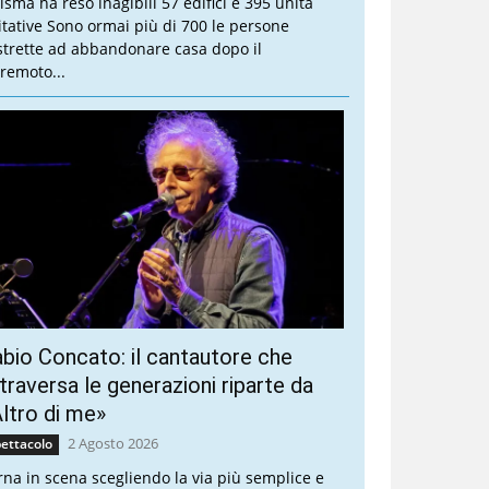
sisma ha reso inagibili 57 edifici e 395 unità
itative Sono ormai più di 700 le persone
strette ad abbandonare casa dopo il
rremoto...
bio Concato: il cantautore che
traversa le generazioni riparte da
ltro di me»
2 Agosto 2026
ettacolo
rna in scena scegliendo la via più semplice e