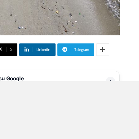
X
Linkedin
Telegram
 su Google
liate
scia una buona impronta
“. Per
te, del nostro mare e delle nostre spiagge i
cipali spiagge dove i cittadini potranno
nvenuti in acqua o tra la sabbia.