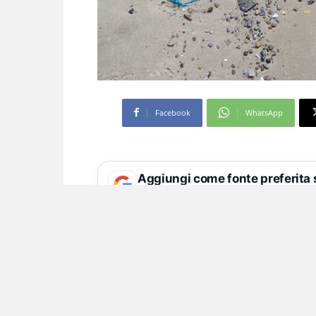
Facebook
WhatsApp
Aggiungi come fonte preferita
Seguici più facilmente nelle notizie consig
Fratelli d’Italia
lancia l’iniziativa “
La
sensibilizzare al rispetto dell’ambien
volontari saranno presenti nelle prin
portare i rifiuti di vetro e plastica ri