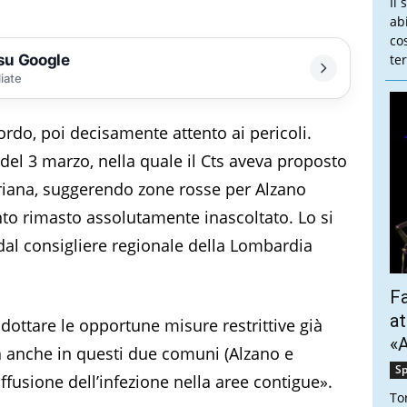
Il 
ab
co
 su Google
te
liate
do, poi decisamente attento ai pericoli.
 del 3 marzo, nella quale il Cts aveva proposto
lseriana, suggerendo zone rosse per Alzano
 rimasto assolutamente inascoltato. Lo si
al consigliere regionale della Lombardia
Fa
at
adottare le opportune misure restrittive già
«A
a anche in questi due comuni (Alzano e
Sp
diffusione dell’infezione nella aree contigue».
To