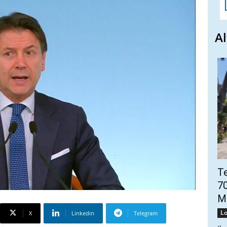
Al
Te
70
Mo
Lo
X
Linkedin
Telegram