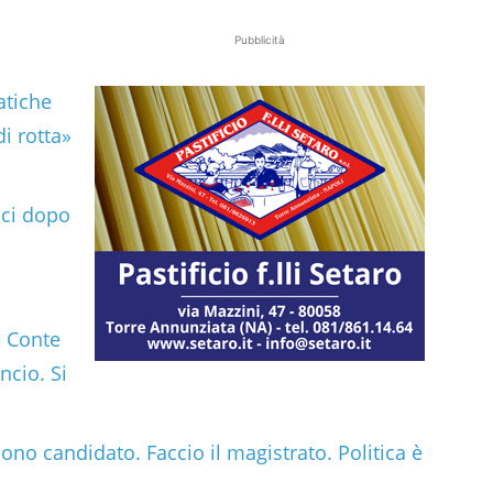
Pubblicità
atiche
i rotta»
ici dopo
e Conte
ncio. Si
ono candidato. Faccio il magistrato. Politica è