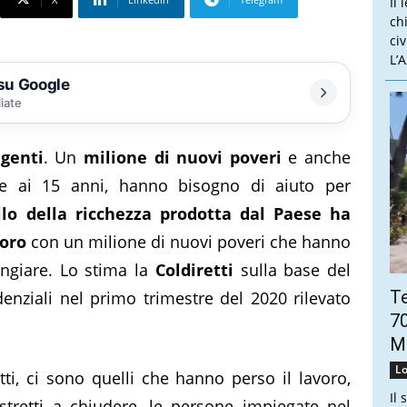
Il 
ch
ci
L’
 su Google
liate
igenti
. Un
milione di nuovi poveri
e anche
re ai 15 anni, hanno bisogno di aiuto per
llo della ricchezza prodotta dal Paese ha
voro
con un milione di nuovi poveri che hanno
angiare. Lo stima la
Coldiretti
sulla base del
Te
denziali nel primo trimestre del 2020 rilevato
70
Mo
Lo
etti, ci sono quelli che hanno perso il lavoro,
Il 
stretti a chiudere, le persone impiegate nel