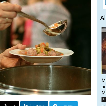
Al
Mo
ac
Mo
Lo
X
Linkedin
Telegram