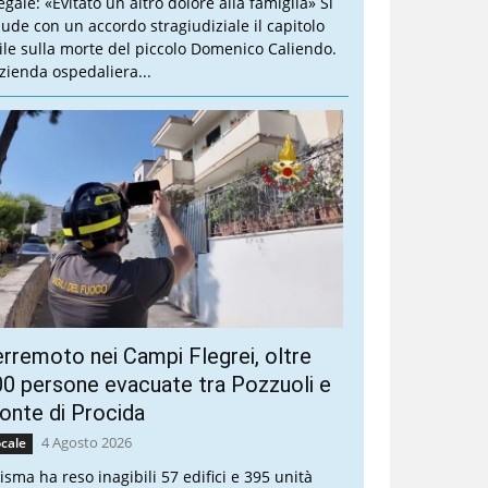
legale: «Evitato un altro dolore alla famiglia» Si
iude con un accordo stragiudiziale il capitolo
vile sulla morte del piccolo Domenico Caliendo.
Azienda ospedaliera...
rremoto nei Campi Flegrei, oltre
0 persone evacuate tra Pozzuoli e
nte di Procida
4 Agosto 2026
cale
sisma ha reso inagibili 57 edifici e 395 unità