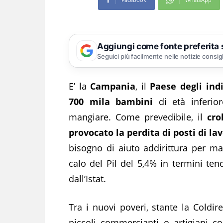
Aggiungi come fonte preferita
Seguici più facilmente nelle notizie consig
E’ la
Campania
, il
Paese degli ind
700 mila bambini
di età inferio
mangiare. Come prevedibile, il
cro
provocato la perdita di posti di la
bisogno di aiuto addirittura per m
calo del Pil del 5,4% in termini ten
dall’Istat.
Tra i nuovi poveri, stante la Coldir
piccoli commercianti o artigiani co