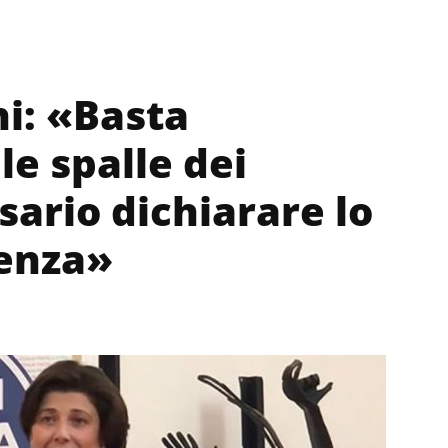
hi: «Basta
le spalle dei
ssario dichiarare lo
genza»