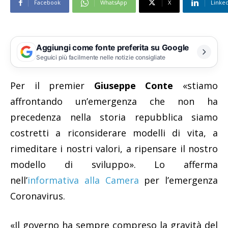
Facebook
WhatsApp
X
Linke
Aggiungi come fonte preferita su Google
Seguici più facilmente nelle notizie consigliate
Per il premier
Giuseppe Conte
«stiamo
affrontando un’emergenza che non ha
precedenza nella storia repubblica siamo
costretti a riconsiderare modelli di vita, a
rimeditare i nostri valori, a ripensare il nostro
modello di sviluppo». Lo afferma
nell’
informativa alla Camera
per l’emergenza
Coronavirus.
«Il governo ha sempre compreso la gravità del