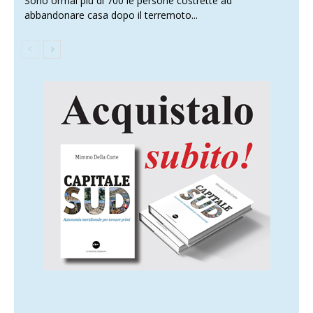
Sono ormai più di 700 le persone costrette ad
abbandonare casa dopo il terremoto...