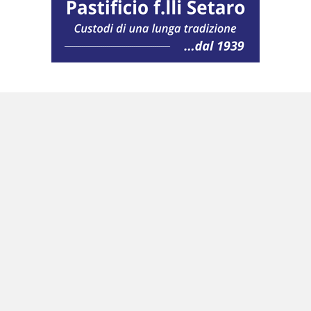
sé. Il riconoscimento della forza del suo
pensiero nel tentativo di definire
filosoficamente la «paticità» dell’umana
condizione è la sostanza del nostro sincero
cordoglio.
Luciano Schifone